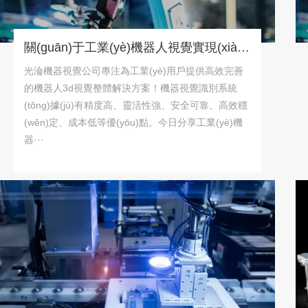
關(guān)于工業(yè)機器人視覺實現(xiàn)墻角識別的解決方案！
光淪機器視覺公司專注為工業(yè)用戶提供高效完善
的機器人3d視覺整體解決方案！機器視覺識別系統
(tǒng)據(jù)有精度高、靈活性強、安全可靠、高效穩
(wěn)定、成本低等優(yōu)點。今日分享工業(yè)機
器···