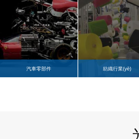
紡織行業(yè)
皮革行業(yè)