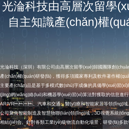
光淪科技由高層次留學(xué
自主知識產(chǎn)權(
光淪科技（深圳）有限公司由高層次留學(xué)歸國團隊創(chuàng)
產(chǎn)權(quán)研發(fā)，獲得多項國家專利及軟件著作權(q
主要產(chǎn)品是基于多模式數(shù)字成像的具備學(xué)習(x
(jīng)網(wǎng)絡(luò)和機器學(xué)習(xí)算法對獲取的信
AR/VR、汽車和交通、醫(yī)療和智能家居等領(lǐng)
公司聚焦智能制造及智慧物聯(lián)領(lǐng)域，3D視覺系統(t
相結(jié)合。針對各類工業(yè)級物流自動化場景，研發(fā)多款智能