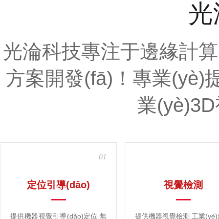
光
光淪科技專注于邊緣計算3D智
方案開發(fā)！專業(yè)提
業(yè)3
01
定位引導(dǎo)
視覺檢測
提供機器視覺引導(dǎo)定位 無
提供機器視覺檢測 工業(yè