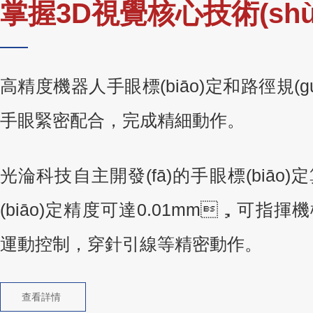
掌握3D視覺核心技術(shù
高精度機器人手眼標(biāo)定和路徑規(guī
手眼緊密配合，完成精細動作。
光淪科技自主開發(fā)的手眼標(biāo)定
(biāo)定精度可達0.01mm，可指
運動控制，穿針引線等精密動作。
查看詳情