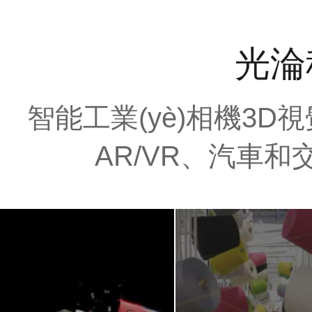
光淪
智能工業(yè)相機3D
AR/VR、汽車和交通