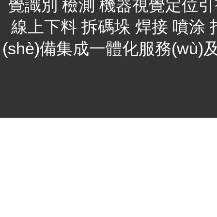
覺識別 檢測 機器視覺定位引導(
線上下料 拆碼垛 焊接 噴涂 
(shè)備集成一體化服務(wù)及