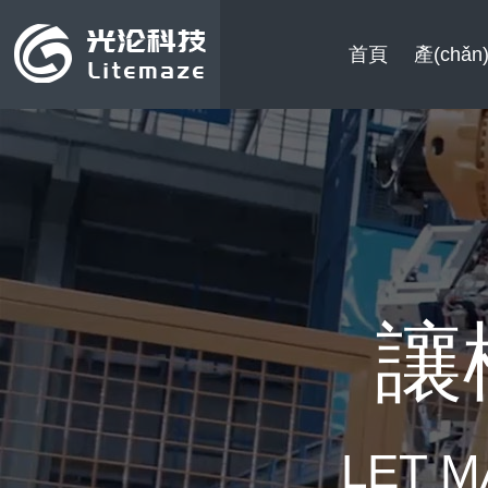
首頁
產(chǎ
讓
LET M