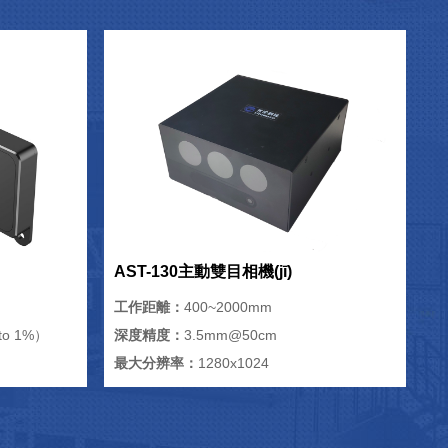
AST-130主動雙目相機(jī)
工作距離：
400~2000mm
o 1%）
深度精度：
3.5mm@50cm
最大分辨率：
1280x1024