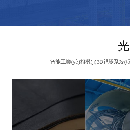
光
智能工業(yè)相機(jī)3D視覺系統(tǒn