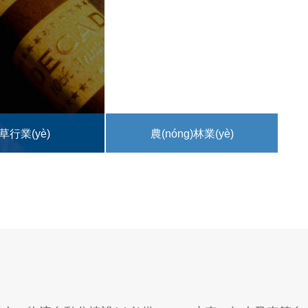
óng)林業(yè)
半導(dǎo)體行業(yè)