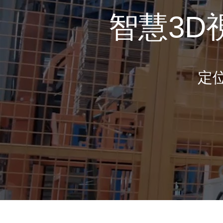
智慧3D視
定