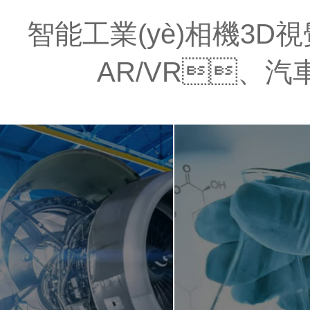
智能工業(yè)相機3D視
AR/VR、汽車和