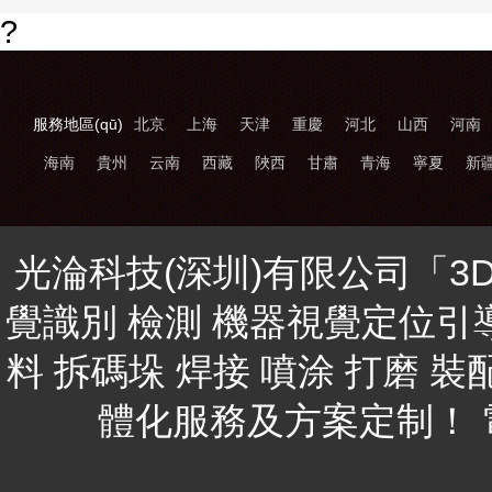
?
服務地區(qū)
北京
上海
天津
重慶
河北
山西
河南
海南
貴州
云南
西藏
陜西
甘肅
青海
寧夏
新
光淪科技(深圳)有限公司「3D
覺識別 檢測 機器視覺定位引導
料 拆碼垛 焊接 噴涂 打磨 裝
體化服務及方案定制！ 電話：1