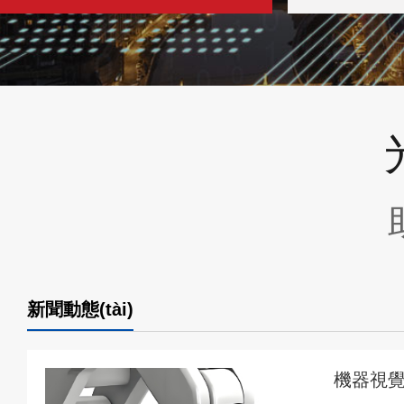
新聞動態(tài)
機器視覺