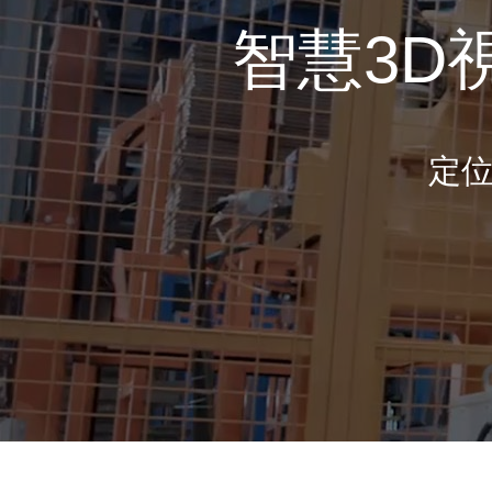
智慧3D
定