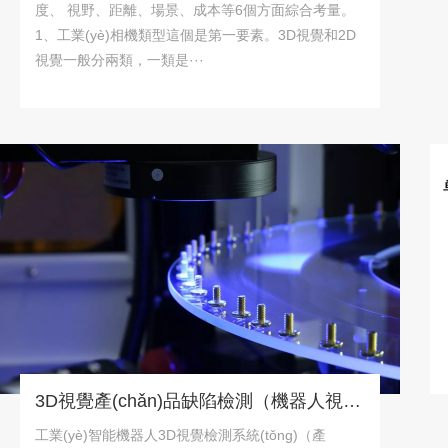
度、 視野、距離、場景、成本等6個方面綜合考量。
1、工業(yè)相機類型這個是第一要素。3D視覺和2D
視覺一般分兩類，一類是···
3D視覺產(chǎn)品缺陷檢測（機器人視覺檢測系統(tǒng)）解決方案
工業(yè)智能機器人3D視覺檢測系統(tǒng)（產