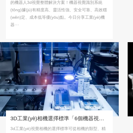
的機器人3d視覺整體解決方案！機器視覺識別系統
(tǒng)據(jù)有精度高、靈活性強、安全可靠、高效穩
(wěn)定、成本低等優(yōu)點。今日分享工業(yè)機
器···
3D工業(yè)相機選擇標準「6個機器視覺相機考量標準」
3d工業(yè)視覺相機的選擇標準可從相機的類型、精