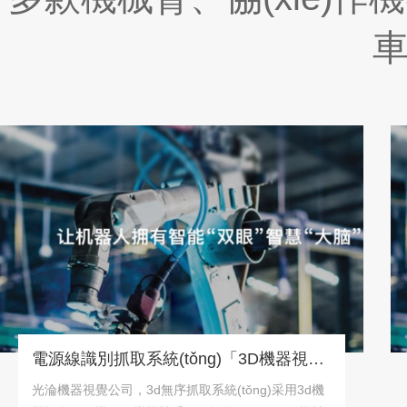
車
電源線識別抓取系統(tǒng)「3D機器視覺無序抓取解決方案」
光淪機器視覺公司，3d無序抓取系統(tǒng)采用3d機