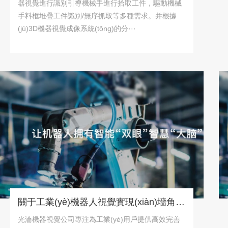
器視覺進行識別引導機械手進行拾取工件，驅動機械
手料框堆疊工件識別/無序抓取等多種需求。并根據
(jù)3D機器視覺成像系統(tǒng)的分···
關于工業(yè)機器人視覺實現(xiàn)墻角識別的解決方案！
光淪機器視覺公司專注為工業(yè)用戶提供高效完善