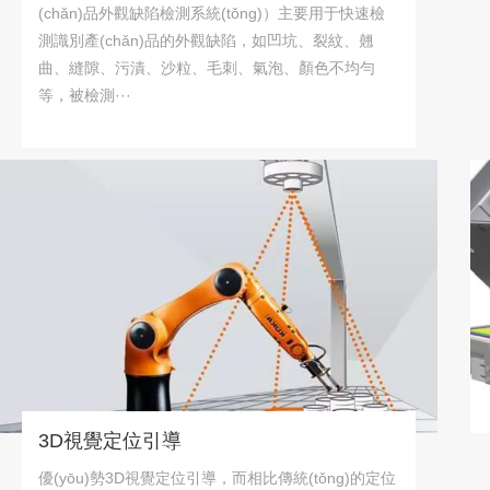
(chǎn)品外觀缺陷檢測系統(tǒng)）主要用于快速檢
測識別產(chǎn)品的外觀缺陷，如凹坑、裂紋、翹
曲、縫隙、污漬、沙粒、毛刺、氣泡、顏色不均勻
等，被檢測···
3D視覺定位引導
優(yōu)勢3D視覺定位引導，而相比傳統(tǒng)的定位