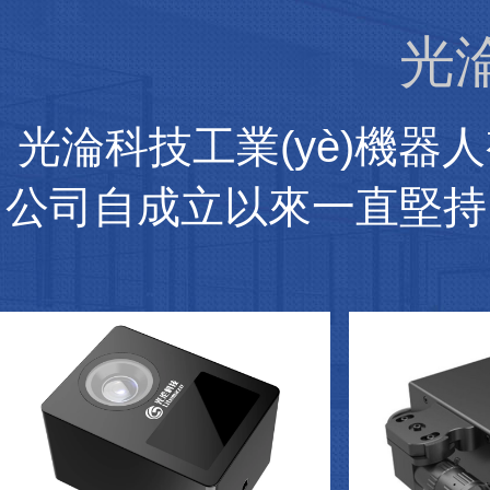
光淪
光淪科技工業(yè)機
公司自成立以來一直堅持自主知識