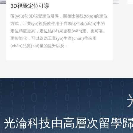
3D視覺定位引導
優(yōu)勢3D視覺定位引導，而相比傳統(tǒng)的定位
方式，工業(yè)視覺軟件用于自動化生產(chǎn)中的
定位精度更高，定位結(jié)果更穩(wěn)定、更可靠、
更智能化，可以為為工業(yè)生產(chǎn)帶來產
(chǎn)品質(zhì)量的提升以及···
光淪科技由高層次留學歸國團