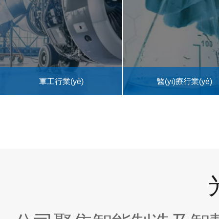
軍工行業(yè)
醫(yī)療行業(yè)