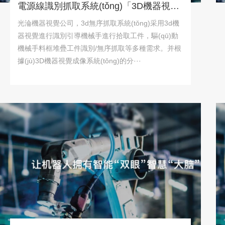
電源線識別抓取系統(tǒng)「3D機器視覺無序抓取解決方案」
光淪機器視覺公司，3d無序抓取系統(tǒng)采用3d機
器視覺進行識別引導機械手進行拾取工件，驅(qū)動
機械手料框堆疊工件識別/無序抓取等多種需求。并根
據(jù)3D機器視覺成像系統(tǒng)的分···