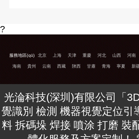
?
服務地區(qū)
北京
上海
天津
重慶
河北
山西
河南
海南
貴州
云南
西藏
陜西
甘肅
青海
寧夏
新
光淪科技(深圳)有限公司「3D
覺識別 檢測 機器視覺定位引導
料 拆碼垛 焊接 噴涂 打磨 裝
體化服務及方案定制！ 電