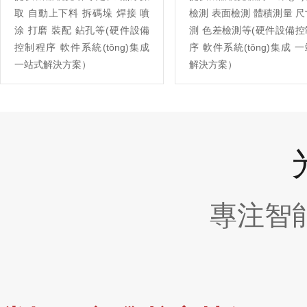
取 自動上下料 拆碼垛 焊接 噴
檢測 表面檢測 體積測量 
涂 打磨 裝配 鉆孔等(硬件設備
測 色差檢測等(硬件設備控
控制程序 軟件系統(tǒng)集成
序 軟件系統(tǒng)集成 
一站式解決方案）
解決方案）
專注智