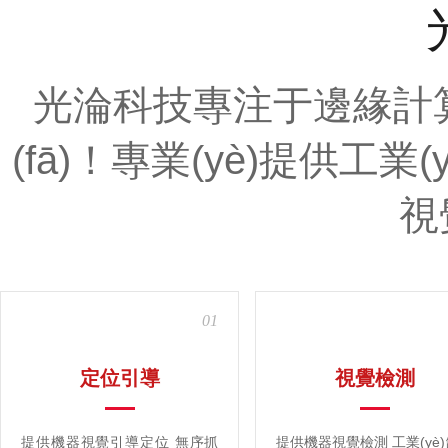
光淪科技專注于邊緣計算
(fā)！專業(yè)提供工業
視覺
01
定位引導
視覺檢測
提供機器視覺引導定位 無序抓
提供機器視覺檢測 工業(yè