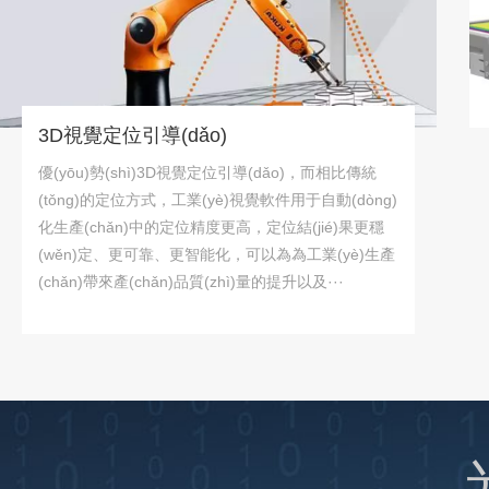
3D視覺定位引導(dǎo)
優(yōu)勢(shì)3D視覺定位引導(dǎo)，而相比傳統
(tǒng)的定位方式，工業(yè)視覺軟件用于自動(dòng)
化生產(chǎn)中的定位精度更高，定位結(jié)果更穩
(wěn)定、更可靠、更智能化，可以為為工業(yè)生產
(chǎn)帶來產(chǎn)品質(zhì)量的提升以及···