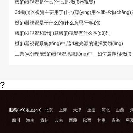
機(jī)器視覺是什么(什么是機(jī)器視覺)
3d機(jī)器視覺主要用于什么(應(yīng)用在哪些場(chǎng)
機(jī)器視覺是干什么的(什么意思/干嘛的)
機(jī)器視覺和計(jì)算機(jī)視覺有什么區(qū)別
機(jī)器視覺系統(tǒng)中,這4種光源的選擇要領(lǐng)
工業(yè)智能機(jī)器視覺系統(tǒng)中，如何選擇相機(jī
?
服務(wù)地區(qū)
北京
上海
天津
重慶
河北
山西
四川
海南
貴州
云南
西藏
陜西
甘肅
青海
寧