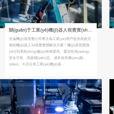
關(guān)于工業(yè)機(jī)器人視覺實(shí)現(xiàn)墻角識(shí)別的解決方案！
光淪機(jī)器視覺公司專注為工業(yè)用戶提供高效完
善的機(jī)器人3d視覺整體解決方案！機(jī)器視覺識
(shí)別系統(tǒng)據(jù)有精度高、靈活性強(qiáng)、
安全可靠、高效穩(wěn)定、成本低等優(yōu)點
(diǎn)。今日分享工業(yè)機(jī)器···