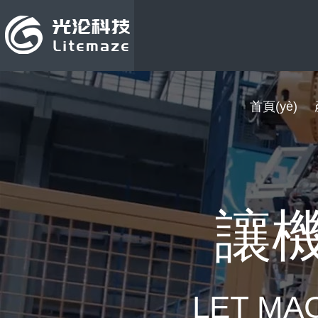
首頁(yè)
讓機
LET MA