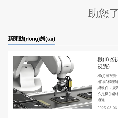
助您了解
新聞動(dòng)態(tài)
機(jī)
視覺)
機(jī)器視覺（
器“看”和理解視
與軟件，廣
么是機(jī)
通過···
2025-03-06