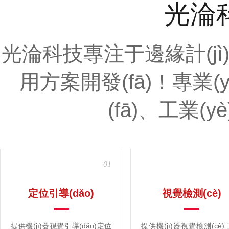
光淪科
光淪科技專注于邊緣計(jì)算
用方案開發(fā)！專業(y
(fā)、工
01
定位引導(dǎo)
視覺檢測(cè)
提供機(jī)器視覺引導(dǎo)定位
提供機(jī)器視覺檢測(cè)