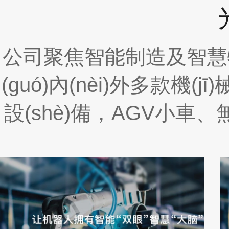
公司聚焦智能制造及智慧物聯(li
(guó)內(nèi)外多款機(jī
設(shè)備，AGV小車