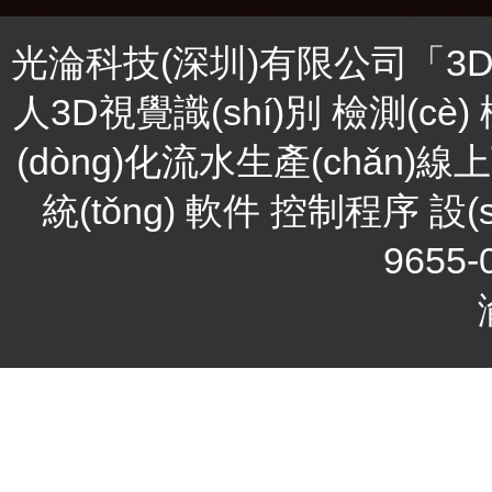
光淪科技(深圳)有限公司「3D機(j
人3D視覺識(shí)別 檢測(cè
(dòng)化流水生產(chǎn)
統(tǒng) 軟件 控制程序 設
9655-