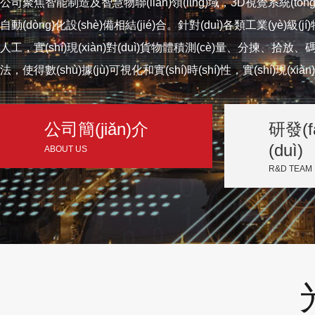
公司聚焦智能制造及智慧物聯(lián)領(lǐng)域，3D視覺系統(tǒng)可與
自動(dòng)化設(shè)備相結(jié)合。針對(duì)各類工業(yè)級
人工，實(shí)現(xiàn)對(duì)貨物體積測(cè)量、分揀
法，使得數(shù)據(jù)可視化和實(shí)時(shí)性，實(shí)現(xià
公司簡(jiǎn)介
研發(f
(duì)
ABOUT US
R&D TEAM