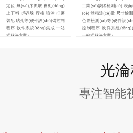
定位 無(wú)序抓取 自動(dòng)
工業(yè)缺陷檢測(cè) 表
上下料 拆碼垛 焊接 噴涂 打磨
(cè) 體積測(cè)量 尺寸檢測(
裝配 鉆孔等(硬件設(shè)備控制
色差檢測(cè)等(硬件設(sh
程序 軟件系統(tǒng)集成 一站
控制程序 軟件系統(tǒng
式解決方案）
一站式解決方案）
光淪
專注智能視