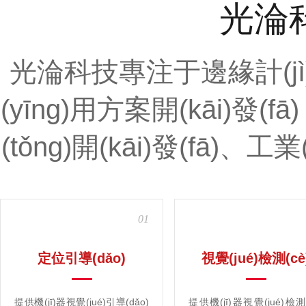
光淪科
光淪科技專注于邊緣計(jì)算
(yīng)用方案開(kāi)發(f
(tǒng)開(kāi)發(fā)
01
定位引導(dǎo)
視覺(jué)檢測(cè
提供機(jī)器視覺(jué)引導(dǎo)
提供機(jī)器視覺(jué)檢測(