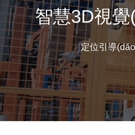
智慧3D視覺(j
定位引導(dǎo