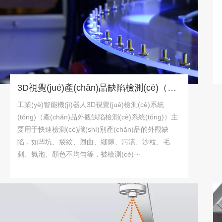
3D視覺(jué)產(chǎn)品缺陷檢測(cè)（機(jī)器人視覺(jué)檢測(cè)系統(tǒng)）解決方案
工業(yè)智能機(jī)器人3D視覺(jué)檢測(cè)系統
(tǒng)（產(chǎn)品外觀缺陷檢測(cè)系統(tǒng)）主
要用于快速檢測(cè)識(shí)別產(chǎn)品的外觀缺
陷，如凹坑、裂紋、翹曲、縫隙、污漬、沙粒、毛
刺、氣泡、顏色不均勻等，被檢測(cè)···