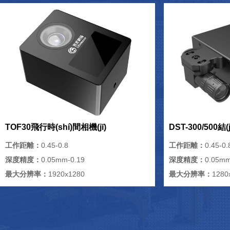
TOF30飛行時(shí)間相機(jī)
DST-300/500結(
工作距離：
0.45-0.8
工作距離：
0.45-0.
深度精度：
0.05mm-0.19
深度精度：
0.05mm
最大分辨率：
1920x1280
最大分辨率：
1280