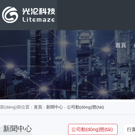
首頁
當(dāng)前位置：
首頁
-
新聞中心
-
公司動(dòng)態(tài)
新聞中心
公司動(dòng)態(tài)
行業(