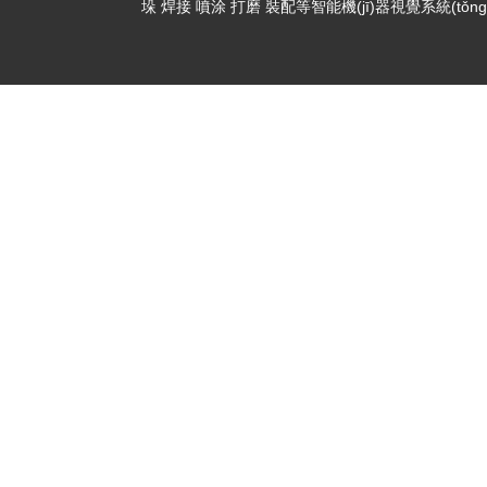
垛 焊接 噴涂 打磨 裝配等智能機(jī)器視覺系統(tǒng)