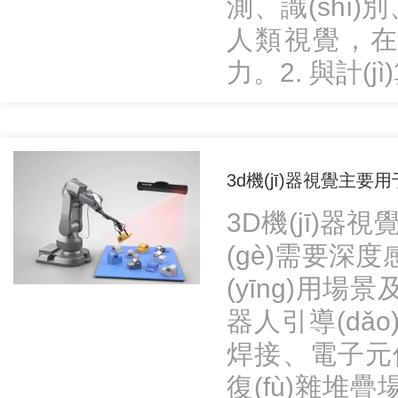
測、識(shí
人類視覺，在效
力。2. 與計(jì
3d機(jī)器視覺主要用
3D機(jī)
(gè)需要深度
(yīng)用場景
器人引導(dǎo)
焊接、電子元
復(fù)雜堆