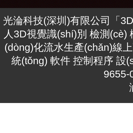
光淪科技(深圳)有限公司「3D機(j
人3D視覺識(shí)別 檢測(cè
(dòng)化流水生產(chǎn)
統(tǒng) 軟件 控制程序 
9655-