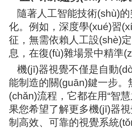
隨著人工智能技術(shù)的突破
化。例如，深度學(xué)習(x
征，無需依賴人工設(shè)
息，在復(fù)雜場景中精準(zhǔn
機(jī)器視覺
不僅是自動(dòn
能制造的關(guān)鍵一步。
(chǎn)流程，它都在用“智
果您希望了解更多機(jī)器視
制高效、可靠的視覺系統(tǒ