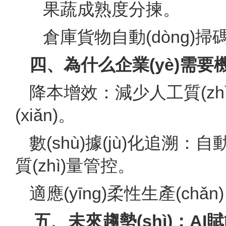
果蔬成熟度分揀。
倉庫貨物自動(dòng)掃碼與
四、為什么企業(yè)需要機(j
降本增效：減少人工質(zhì)檢
(xiǎn)。
數(shù)據(jù)化追溯：自動(
質(zhì)量管控。
適應(yīng)柔性生產(chǎ
五、未來趨勢(shì)：AI