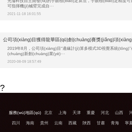
光淪科技自主開發(fā)的手眼標(biāo)定算法，手眼標(biāo)定精度可達
可指揮機(jī)械臂完成自···
2021-11-18 16:01:55
公司項(xiàng)目獲得龍華區(qū)創(chuàng)賽獎(jiǎng)項(xiàng
2019年8月，公司項(xiàng)目“邊緣計(jì)算多模式3D視覺系統(tǒ
(chuàng)新創(chuàng)業(yè)···
2020-08-09 18:57:49
?
服務(wù)地區(qū)
北京
上海
天津
重慶
河北
山西
四川
海南
貴州
云南
西藏
陜西
甘肅
青海
寧