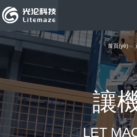
首頁(yè)
讓機
LET MA