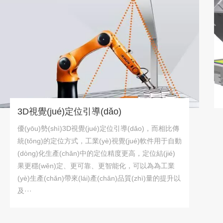
3D視覺(jué)定位引導(dǎo)
優(yōu)勢(shì)3D視覺(jué)定位引導(dǎo)，而相比傳
統(tǒng)的定位方式，工業(yè)視覺(jué)軟件用于自動
(dòng)化生產(chǎn)中的定位精度更高，定位結(jié)
果更穩(wěn)定、更可靠、更智能化，可以為為工業
(yè)生產(chǎn)帶來(lái)產(chǎn)品質(zhì)量的提升以
及···