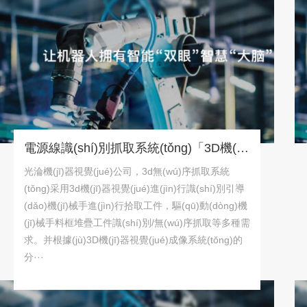
電源線識(shí)別抓取系統(tǒng)「3D機(jī)器視覺(jué)無(wú)序抓取解決方案」
光淪機(jī)器視覺(jué)公司，3d無(wú)序抓取系統
(tǒng)采用3d機(jī)器視覺(jué)進(jìn)行識(shí)別引導
(dǎo)機(jī)械手進(jìn)行拾取工件，驅(qū)動(dòng)機
(jī)械手料框堆疊工件識(shí)別/無(wú)序抓取等多種需
求。并根據(jù)3D機(jī)器視覺(jué)成像系統(tǒng)的
分···