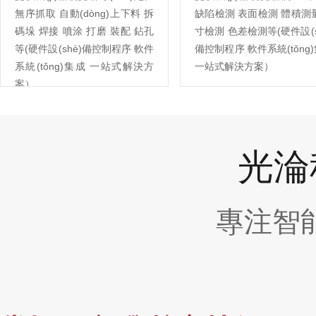
無序抓取 自動(dòng)上下料 拆
缺陷檢測 表面檢測 體積測
碼垛 焊接 噴涂 打磨 裝配 鉆孔
寸檢測 色差檢測等(硬件設(s
等(硬件設(shè)備控制程序 軟件
備控制程序 軟件系統(tǒng
系統(tǒng)集成 一站式解決方
一站式解決方案）
案）
光淪
專注智