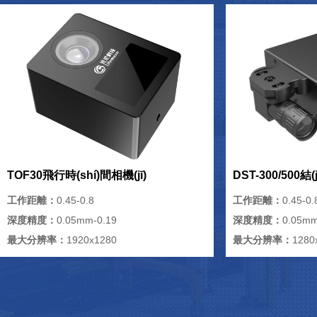
TOF30飛行時(shí)間相機(jī)
DST-300/500結(
工作距離：
0.45-0.8
工作距離：
0.45-0.
深度精度：
0.05mm-0.19
深度精度：
0.05mm
最大分辨率：
1920x1280
最大分辨率：
1280