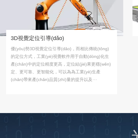
3D視覺定位引導(dǎo)
優(yōu)勢3D視覺定位引導(dǎo)，而相比傳統(tǒng)
的定位方式，工業(yè)視覺軟件用于自動(dòng)化生
產(chǎn)中的定位精度更高，定位結(jié)果更穩(wěn)
定、更可靠、更智能化，可以為為工業(yè)生產
(chǎn)帶來產(chǎn)品質(zhì)量的提升以及···