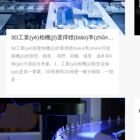
3D工業(yè)相機(jī)選擇標(biāo)準(zhǔn)「6個(gè)機(jī)器視覺相機(jī)考量標(biāo)準(zhǔn)」
3d工業(yè)視覺相機(jī)的選擇標(biāo)準(zhǔn)可從
相機(jī)的類型、精度、 視野、距離、場景、成本等6
個(gè)方面綜合考量。1、工業(yè)相機(jī)類型這個
(gè)是第一要素。3D視覺和2D視覺一般分兩類，一類
是···