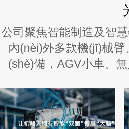
公司聚焦智能制造及智慧物聯(l
內(nèi)外多款機(jī)械臂
(shè)備，AGV小車