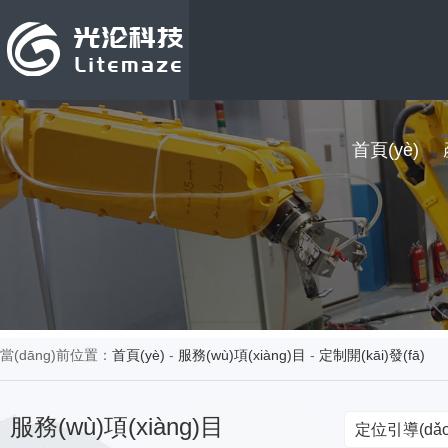
首頁(yè)
當(dāng)前位置：
首頁(yè)
-
服務(wù)項(xiàng)目
-
定制開(kāi)發(fā)
服務(wù)項(xiàng)目
定位引導(dǎo