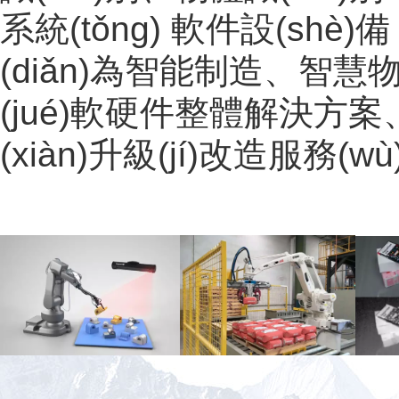
系統(tǒng) 軟件設(shè)備 
(diǎn)為智能制造、智慧物
(jué)軟硬件整體解決方案
(xiàn)升級(jí)改造服務(