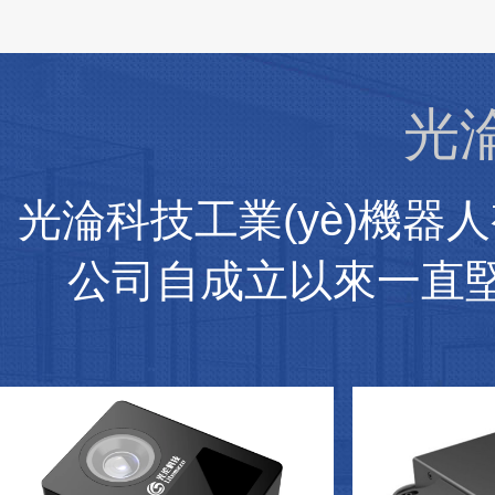
光淪
光淪科技工業(yè)機
公司自成立以來一直堅持自