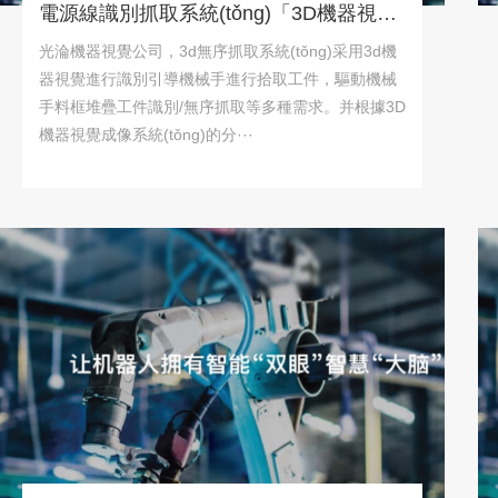
電源線識別抓取系統(tǒng)「3D機器視覺無序抓取解決方案」
光淪機器視覺公司，3d無序抓取系統(tǒng)采用3d機
器視覺進行識別引導機械手進行拾取工件，驅動機械
手料框堆疊工件識別/無序抓取等多種需求。并根據3D
機器視覺成像系統(tǒng)的分···