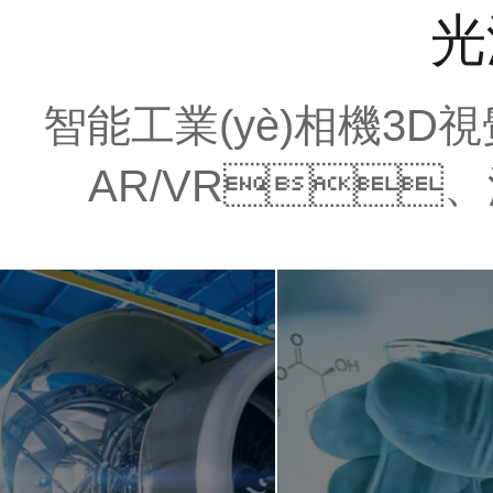
光
智能工業(yè)相機3D視覺系
AR/VR、汽車