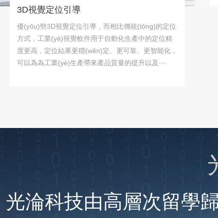
3D視覺定位引導
優(yōu)勢3D視覺定位引導，而相比傳統(tǒng)的定位
方式，工業(yè)視覺軟件用于自動化生產中的定位精
度更高，定位結果更穩(wěn)定、更可靠、更智能化，
可以為為工業(yè)生產帶來產品質量的提升以及···
光淪科技由高層次留學歸國團隊