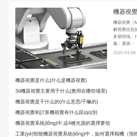
機器視覺
機器視覺（Ma
解視覺信息的
多個領域。
義：通過···
2025-03-06
機器視覺是什么(什么是機器視覺)
3d機器視覺主要用于什么(應用在哪些場景)
機器視覺是干什么的(什么意思/干嘛的)
機器視覺和計算機視覺有什么區(qū)別
機器視覺系統(tǒng)中,這4種光源的選擇要領
工業(yè)智能機器視覺系統(tǒng)中，如何選擇相機（