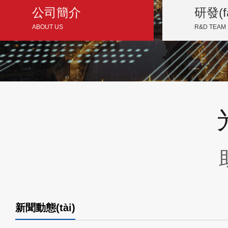
公司簡介
研發(
ABOUT US
R&D TEAM
新聞動態(tài)