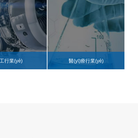
ī)療行業(yè)
煙草行業(yè)