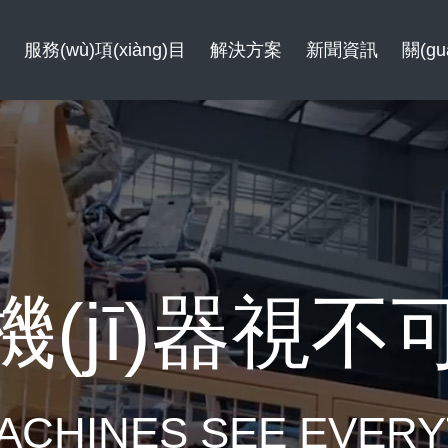
示
服務(wù)項(xiàng)目
解決方案
新聞資訊
關(g
機(jī)器視不
ACHINES SEE EVER