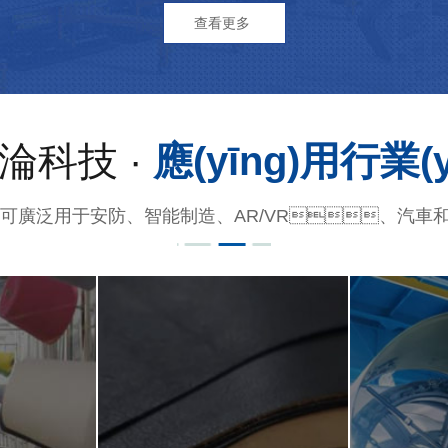
查看更多
淪科技 ·
應(yīng)用行業(y
)，可廣泛用于安防、智能制造、AR/VR、汽車和交通