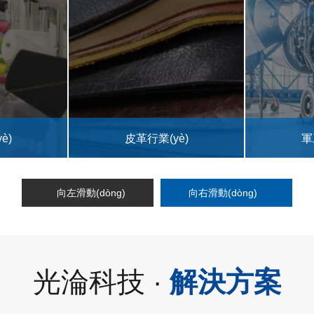
è)
軍工行業(yè)
醫(y
向左滑動(dòng)
向右滑動(dòng)
光淪科技 ·
解決方案