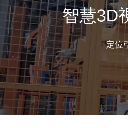
智慧3D視
定位