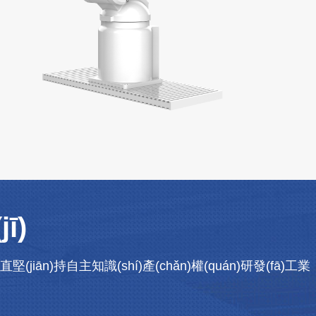
ī)
iān)持自主知識(shí)產(chǎn)權(quán)研發(fā)工業