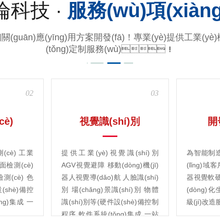
淪科技 ·
服務(wù)項(xiàn
)應(yīng)用方案開發(fā)！專業(yè)提供工業(yè)機(
(tǒng)定制服務(wù)！
02
03
è)
視覺識(shí)別
開
(cè) 工業
提供工業(yè)視覺識(shí)別
為智能制造 
表面檢測(cè)
AGV視覺避障 移動(dòng)機(jī)
(lǐng)域
測(cè) 色
器人視覺導(dǎo)航 人臉識(shí)
器視覺軟硬
(shè)備控
別 場(chǎng)景識(shí)別 物體
(dòng)
ng)集成 一
識(shí)別等(硬件設(shè)備控制
級(jí)改造
程序 軟件系統(tǒng)集成 一站