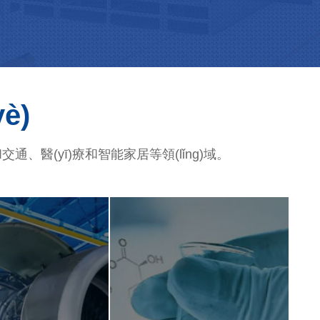
è)
、醫(yī)療和智能家居等領(lǐng)域。