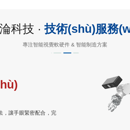
式解決方案）
淪科技 ·
技術(shù)服務(w
專注智能視覺軟硬件 & 智能制造方案
ù)
算法，讓手眼緊密配合，完