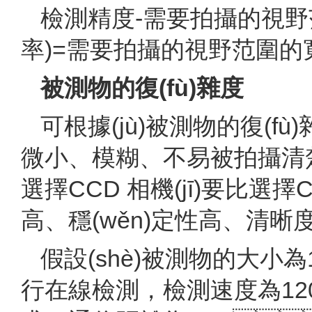
檢測精度-需要拍攝的視野范
率)=需要拍攝的視野范圍的寬
被測物的復(fù)雜度
可根據(jù)被測物的復(fù)
微小、模糊、不易被拍攝清楚
選擇CCD 相機(jī)要比選擇CM
高、穩(wěn)定性高、清晰度
假設(shè)被測物的大小為11
行在線檢測，檢測速度為120個