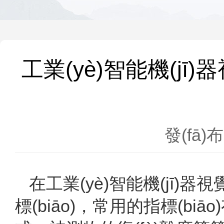
工業(yè)智能機(jī)器
發(fā)布
在工業(yè)智能
機(jī)器視
標(biāo)，常用的指標(biāo