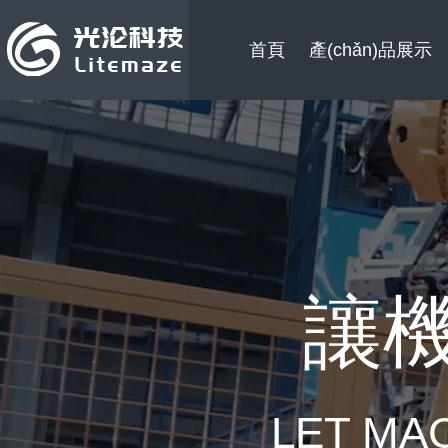
首頁
產(chǎn)品展示
讓機
LET MA