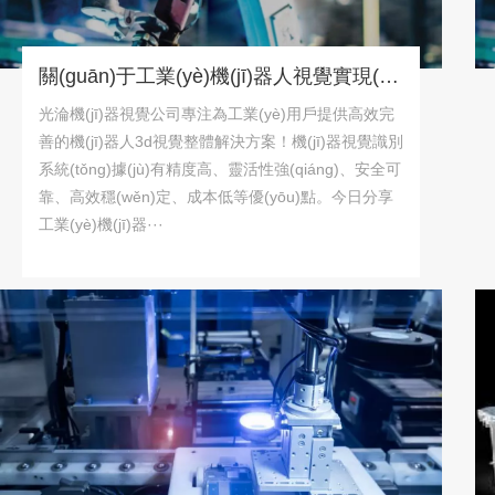
關(guān)于工業(yè)機(jī)器人視覺實現(xiàn)墻角識別的解決方案！
光淪機(jī)器視覺公司專注為工業(yè)用戶提供高效完
善的機(jī)器人3d視覺整體解決方案！機(jī)器視覺識別
系統(tǒng)據(jù)有精度高、靈活性強(qiáng)、安全可
靠、高效穩(wěn)定、成本低等優(yōu)點。今日分享
工業(yè)機(jī)器···