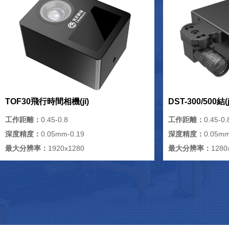
TOF30飛行時間相機(jī)
DST-300/500結(
工作距離：
0.45-0.8
工作距離：
0.45-0.
深度精度：
0.05mm-0.19
深度精度：
0.05mm
最大分辨率：
1920x1280
最大分辨率：
1280