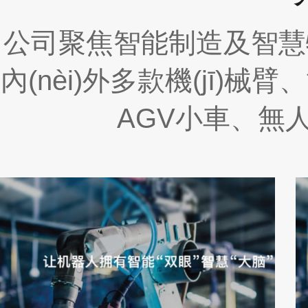
公司聚焦智能制造及智慧物聯(l
內(nèi)外多款機(jī)械臂、
AGV小車、