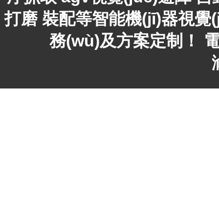
打磨 裝配等智能機(jī)器視覺(j
務(wù)及方案定制！ 電話：