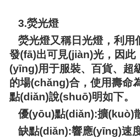
3.熒光燈
熒光燈又稱日光燈，利
發(fā)出可見(jiàn)光
(yīng)用于服裝、百貨
的場(chǎng)合，使用壽命
點(diǎn)說(shuō)明如下。
優(yōu)點(diǎn):擴(k
缺點(diǎn):響應(yīng)速