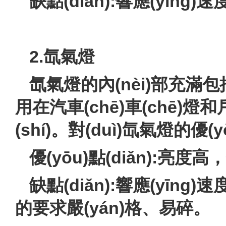
缺點(diǎn):響應(yīng
2.氙氣燈
氙氣燈的內(nèi)部充滿包括
用在汽車(chē)車(chē)燈和
(shí)。對(duì)氙氣燈的優(
優(yōu)點(diǎn):亮度高
缺點(diǎn):響應(yīn
的要求嚴(yán)格、易碎。