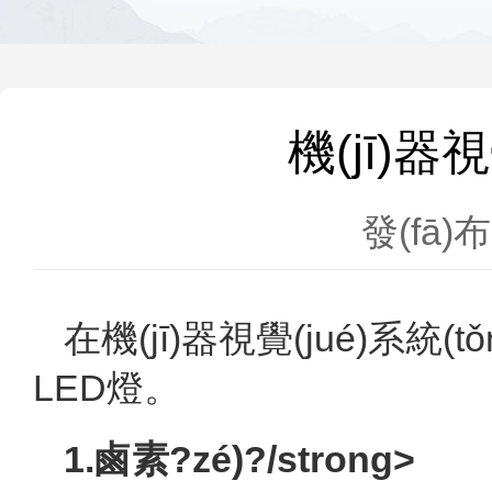
機(jī)
發(fā)布
在
機(jī)器視覺(jué)
系統(tǒ
LED燈。
1.鹵素?zé)?/strong>