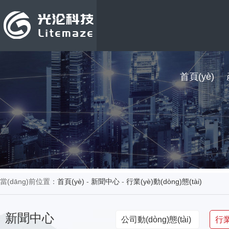
首頁(yè)
當(dāng)前位置：
首頁(yè)
-
新聞中心
-
行業(yè)動(dòng)態(tài)
新聞中心
公司動(dòng)態(tài)
行業(