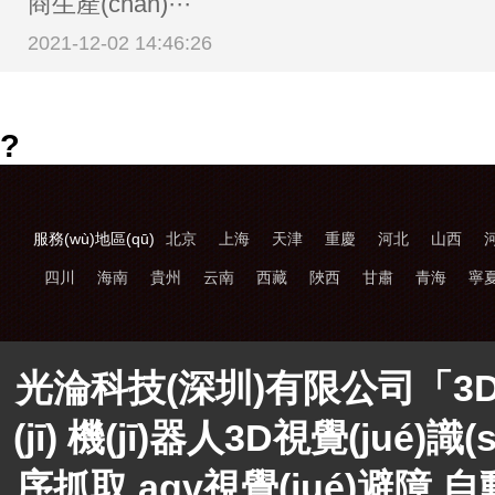
商生產(chǎn)···
2021-12-02 14:46:26
?
服務(wù)地區(qū)
北京
上海
天津
重慶
河北
山西
四川
海南
貴州
云南
西藏
陜西
甘肅
青海
寧
光淪科技(深圳)有限公司「3D機(
(jī) 機(jī)器人3D視覺(jué)識
序抓取 agv視覺(jué)避障 