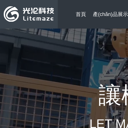
首頁
產(chǎn)品展
讓
LET M