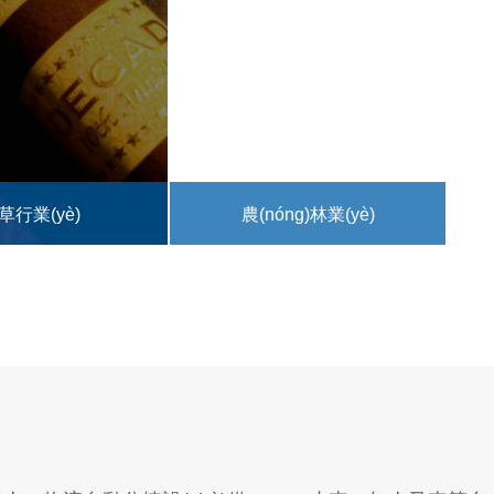
óng)林業(yè)
半導(dǎo)體行業(yè)