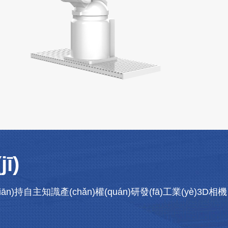
ī)
持自主知識產(chǎn)權(quán)研發(fā)工業(yè)3D相機