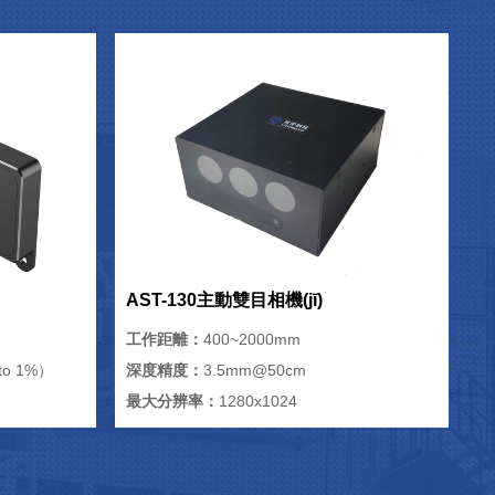
AST-130主動雙目相機(jī)
工作距離：
400~2000mm
o 1%）
深度精度：
3.5mm@50cm
最大分辨率：
1280x1024