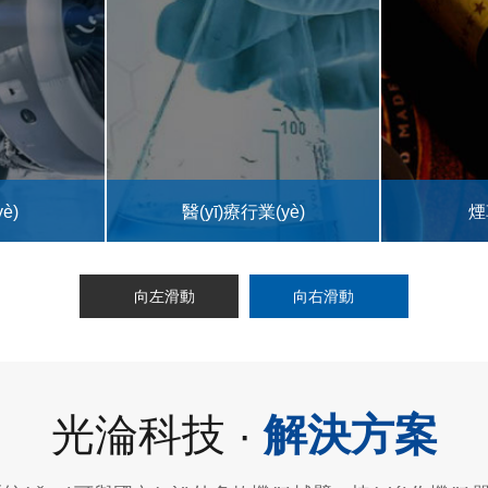
yè)
煙草行業(yè)
農(n
向左滑動
向右滑動
光淪科技 ·
解決方案