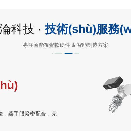
淪科技 ·
技術(shù)服務(w
專注智能視覺軟硬件 & 智能制造方案
ù)
，讓手眼緊密配合，完