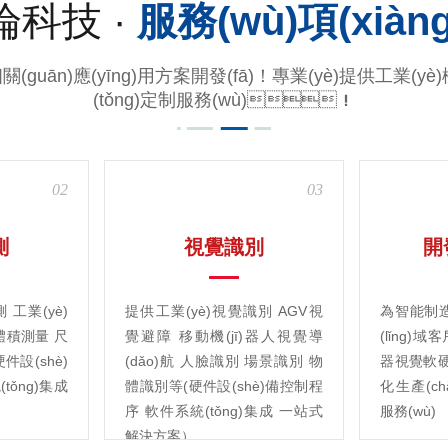
淪科技 ·
服務(wù)項(xiàn
uān)應(yīng)用方案開發(fā)！專業(yè)提供工業(yè)機(
(tǒng)定制服務(wù)！
02
03
測
視覺識別
開
 工業(yè)
提供工業(yè)視覺識別 AGV視
為智能制造 
體積測量 尺
覺避障 移動機(jī)器人視覺導
(lǐng)域
件設(shè)
(dǎo)航 人臉識別 場景識別 物
器視覺軟硬
tǒng)集成
體識別等(硬件設(shè)備控制程
化生產(c
序 軟件系統(tǒng)集成 一站式
服務(wù)
解決方案）