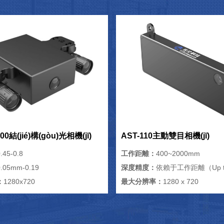
500結(jié)構(gòu)光相機(jī)
AST-110主動雙目相機(jī)
.45-0.8
工作距離：
400~2000mm
0.05mm-0.19
深度精度：
依賴于工作距離（Up t
：
1280x720
最大分辨率：
1280 x 720