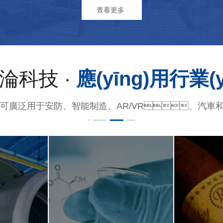
查看更多
淪科技 ·
應(yīng)用行業(y
，可廣泛用于安防、智能制造、AR/VR、汽車和交通